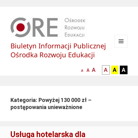
Biuletyn Informacji Publicznej
MENU
Ośrodka Rozwoju Edukacji
I
WIDGETY
większa-
kontrast
kontrast
kontras
A
A
A
A
mniejsza
normalna
A
A
czcionka
czarny
czarny
żółty
czcionka
czcionka
tekst
tekst
tekst
na
na
na
białym
zółtym
czarny
Kategoria: Powyżej 130 000 zł –
tle
tle
tle
postępowania unieważnione
Usługa hotelarska dla