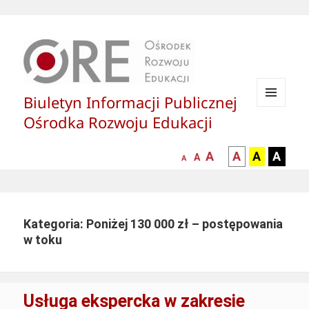
Biuletyn Informacji Publicznej
MENU
Ośrodka Rozwoju Edukacji
I
WIDGETY
większa-
kontrast
kontrast
kontras
A
A
A
A
mniejsza
normalna
A
A
czcionka
czarny
czarny
żółty
czcionka
czcionka
tekst
tekst
tekst
na
na
na
białym
zółtym
czarny
Kategoria: Poniżej 130 000 zł – postępowania
tle
tle
tle
w toku
Usługa ekspercka w zakresie