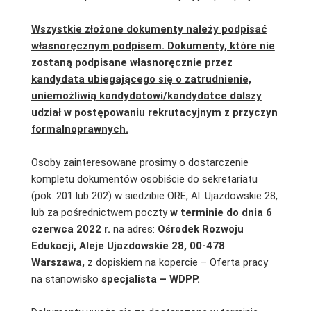
Wszystkie złożone dokumenty należy podpisać
własnoręcznym podpisem. Dokumenty, które nie
zostaną podpisane własnoręcznie przez
kandydata ubiegającego się o zatrudnienie,
uniemożliwią kandydatowi/kandydatce dalszy
udział w postępowaniu rekrutacyjnym z przyczyn
formalnoprawnych.
Osoby zainteresowane prosimy o dostarczenie
kompletu dokumentów osobiście do sekretariatu
(pok. 201 lub 202) w siedzibie ORE, Al. Ujazdowskie 28,
lub za pośrednictwem poczty
w terminie do dnia 6
czerwca 2022 r.
na adres:
Ośrodek Rozwoju
Edukacji, Aleje Ujazdowskie 28, 00-478
Warszawa,
z dopiskiem na kopercie – Oferta pracy
na stanowisko
specjalista – WDPP.