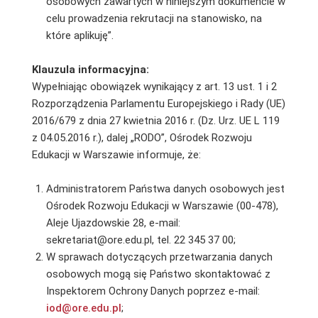
osobowych zawartych w niniejszym dokumencie w
celu prowadzenia rekrutacji na stanowisko, na
które aplikuję”.
Klauzula informacyjna:
Wypełniając obowiązek wynikający z art. 13 ust. 1 i 2
Rozporządzenia Parlamentu Europejskiego i Rady (UE)
2016/679 z dnia 27 kwietnia 2016 r. (Dz. Urz. UE L 119
z 04.05.2016 r.), dalej „RODO”, Ośrodek Rozwoju
Edukacji w Warszawie informuje, że:
Administratorem Państwa danych osobowych jest
Ośrodek Rozwoju Edukacji w Warszawie (00-478),
Aleje Ujazdowskie 28, e-mail:
sekretariat@ore.edu.pl, tel. 22 345 37 00;
W sprawach dotyczących przetwarzania danych
osobowych mogą się Państwo skontaktować z
Inspektorem Ochrony Danych poprzez e-mail:
iod@ore.edu.pl
;