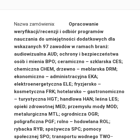
Nazwa zamówienia:
Opracowanie
weryfikacji/recenzji i odbiór programów
nauczania do umiejętności dodatkowych dla
wskazanych 97
zawodów w ramach branż:
audiowizualna AUD; ochrony i bezpieczeństwa
osób i mienia BPO; ceramiczno – szklarska CES;
chemiczna CHEM, drzewno – meblarska DRM;
ekonomiczno – administracyjna EKA;
elektroenergetyczna ELE; fryzjersko –
kosmetyczna FRK; hotelarsko – gastronomiczno
– turystyczna HGT; handlowa HAN; leśna LES;
opieki zdrowotnej MED; przemysłu mody MOD;
metalurgiczna MTL; ogrodnicza OGR;
poligraficzna PGF; rolno – hodowlana ROL;
rybacka RYB; spożywcza SPC; pomocy
społecznej SPO; transportu wodnego TWO
–