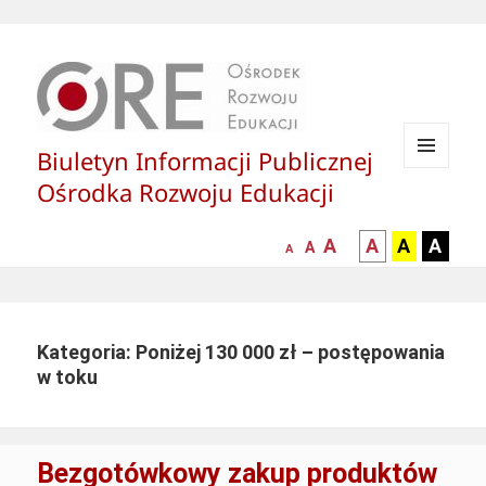
Biuletyn Informacji Publicznej
MENU
Ośrodka Rozwoju Edukacji
I
WIDGETY
większa-
kontrast
kontrast
kontras
A
A
A
A
mniejsza
normalna
A
A
czcionka
czarny
czarny
żółty
czcionka
czcionka
tekst
tekst
tekst
na
na
na
białym
zółtym
czarny
Kategoria: Poniżej 130 000 zł – postępowania
tle
tle
tle
w toku
Bezgotówkowy zakup produktów