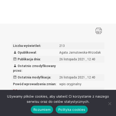
Liczba wyświetleń:
213
Opublikował:
Agata Jarnutowska-Wrzodak
Publikacja dnia:
26 listopada 2021 , 12:40
Ostatnio zmodyfikowany
przez:
Ostatnia modyfikacja:
26 listopada 2021 , 12:40
Powód wprowadzenia zmian:
wpis oryginalny
Rejestr zmian
Używamy plików cookies, aby ułatwić Ci korzystanie z naszego
serwisu oraz do celów statystycznych.
Rozumiem
Polityka cookies
Ośrodek Rozwoju Edukacji - Biuletyn Informacji Publicznej 2026