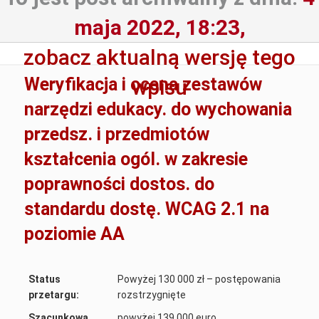
maja 2022, 18:23,
zobacz aktualną wersję tego
Weryfikacja i ocena zestawów
wpisu
narzędzi edukacy. do wychowania
przedsz. i przedmiotów
kształcenia ogól. w zakresie
poprawności dostos. do
standardu dostę. WCAG 2.1 na
poziomie AA
Status
Powyżej 130 000 zł – postępowania
przetargu:
rozstrzygnięte
Szacunkowa
powyżej 139 000 euro