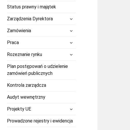
Status prawny i majątek
rozwiń
Zarządzenia Dyrektora
menu
potomne
rozwiń
Zamówienia
menu
potomne
rozwiń
Praca
menu
potomne
rozwiń
Rozeznanie rynku
menu
potomne
Plan postępowań o udzielenie
zamówień publicznych
Kontrola zarządcza
Audyt wewnętrzny
rozwiń
Projekty UE
menu
potomne
Prowadzone rejestry i ewidencja