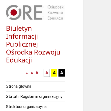
Biuletyn
Informacji
Publicznej
Ośrodka Rozwoju
Edukacji
większa-
kontrast
kontrast
kontrast
A
A
A
A
mniejsza
normalna
A
A
czcionka
czarny
czarny
żółty
czcionka
czcionka
tekst
tekst
tekst
Strona główna
na
na
na
białym
zółtym
czarnym
Statut i Regulamin organizacyjny
tle
tle
tle
Struktura organizacyjna