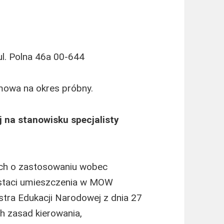
l. Polna 46a 00-644
mowa na okres próbny.
j
na stanowisku
specjalisty
ych o zastosowaniu wobec
staci umieszczenia w MOW
stra Edukacji Narodowej z dnia 27
h zasad kierowania,