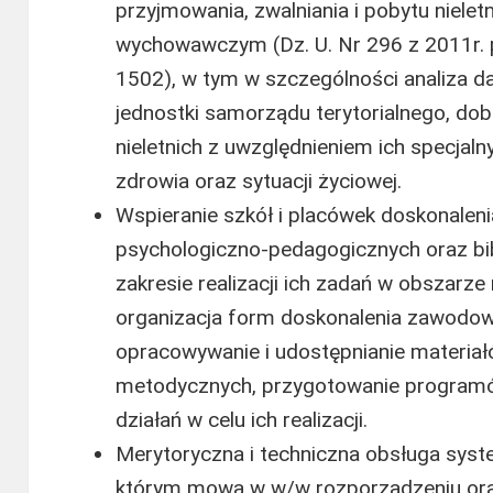
przyjmowania, zwalniania i pobytu niel
wychowawczym (Dz. U. Nr 296 z 2011r. p
1502), w tym w szczególności analiza 
jednostki samorządu terytorialnego, dob
nieletnich z uwzględnieniem ich specjal
zdrowia oraz sytuacji życiowej.
Wspieranie szkół i placówek doskonalenia
psychologiczno-pedagogicznych oraz bi
zakresie realizacji ich zadań w obszarze r
organizacja form doskonalenia zawodoweg
opracowywanie i udostępnianie materiał
metodycznych, przygotowanie programó
działań w celu ich realizacji.
Merytoryczna i techniczna obsługa syst
którym mowa w w/w rozporządzeniu ora