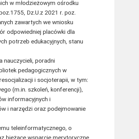
etnich w młodzieżowym ośrodku
oz.1755, Dz.U.z 2021 r. poz.
danych zawartych we wniosku
ór odpowiedniej placówki dla
nych potrzeb edukacyjnych, stanu
 nauczycieli, poradni
bliotek pedagogicznych w
esocjalizacji i socjoterapii, w tym:
o (m.in. szkoleń, konferencji),
ów informacyjnych i
w i narzędzi oraz podejmowanie
emu teleinformatycznego, o
z bieżące wsparcie merytoryczne