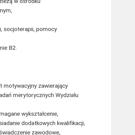
zieżą w ośrodku
jnym,
i, socjoterapii, pomocy
mie B2.
st motywacyjny zawierający
 zadań merytorycznych Wydziału
magane wykształcenie,
adanie dodatkowych kwalifikacji,
oświadczenie zawodowe,