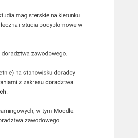
studia magisterskie na kierunku
połeczna i studia podyplomowe w
ie doradztwa zawodowego.
tnie) na stanowisku doradcy
aniami z zakresu doradztwa
ych
.
earningowych, w tym Moodle.
doradztwa zawodowego.