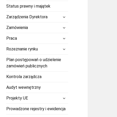
Status prawny i majątek
rozwiń
Zarządzenia Dyrektora
menu
potomne
rozwiń
Zamówienia
menu
potomne
rozwiń
Praca
menu
potomne
rozwiń
Rozeznanie rynku
menu
potomne
Plan postępowań o udzielenie
zamówień publicznych
Kontrola zarządcza
Audyt wewnętrzny
rozwiń
Projekty UE
menu
potomne
Prowadzone rejestry i ewidencja