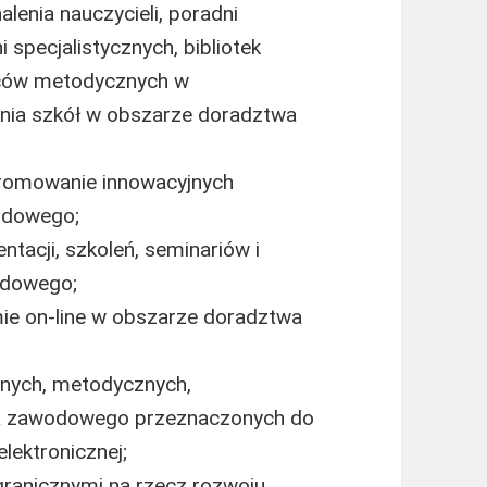
lenia nauczycieli, poradni
specjalistycznych, bibliotek
dców metodycznych w
nia szkół w obszarze doradztwa
 promowanie innowacyjnych
odowego;
tacji, szkoleń, seminariów i
odowego;
rmie on-line w obszarze doradztwa
jnych, metodycznych,
a zawodowego przeznaczonych do
lektronicznej;
granicznymi na rzecz rozwoju,