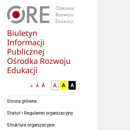
Biuletyn
Informacji
Publicznej
Ośrodka Rozwoju
Edukacji
większa-
kontrast
kontrast
kontrast
A
A
A
A
mniejsza
normalna
A
A
czcionka
czarny
czarny
żółty
czcionka
czcionka
tekst
tekst
tekst
Strona główna
na
na
na
białym
zółtym
czarnym
Statut i Regulamin organizacyjny
tle
tle
tle
Struktura organizacyjna