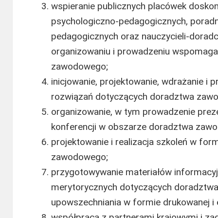
wspieranie publicznych placówek doskona
psychologiczno-pedagogicznych, poradni 
pedagogicznych oraz nauczycieli-dora
organizowaniu i prowadzeniu wspomaga
zawodowego;
inicjowanie, projektowanie, wdrażanie i
rozwiązań dotyczących doradztwa zaw
organizowanie, w tym prowadzenie prezen
konferencji w obszarze doradztwa zaw
projektowanie i realizacja szkoleń w fo
zawodowego;
przygotowywanie materiałów informacy
merytorycznych dotyczących doradztw
upowszechniania w formie drukowanej i e
współpraca z partnerami krajowymi i za