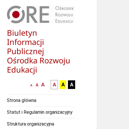
Biuletyn
Informacji
Publicznej
Ośrodka Rozwoju
Edukacji
większa-
kontrast
kontrast
kontrast
A
A
A
A
mniejsza
normalna
A
A
czcionka
czarny
czarny
żółty
czcionka
czcionka
tekst
tekst
tekst
Strona główna
na
na
na
białym
zółtym
czarnym
Statut i Regulamin organizacyjny
tle
tle
tle
Struktura organizacyjna