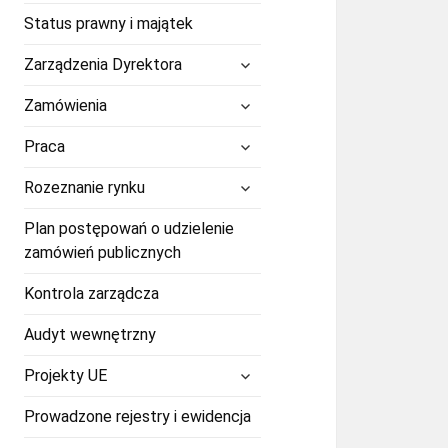
Status prawny i majątek
rozwiń
Zarządzenia Dyrektora
menu
potomne
rozwiń
Zamówienia
menu
potomne
rozwiń
Praca
menu
potomne
rozwiń
Rozeznanie rynku
menu
potomne
Plan postępowań o udzielenie
zamówień publicznych
Kontrola zarządcza
Audyt wewnętrzny
rozwiń
Projekty UE
menu
potomne
Prowadzone rejestry i ewidencja