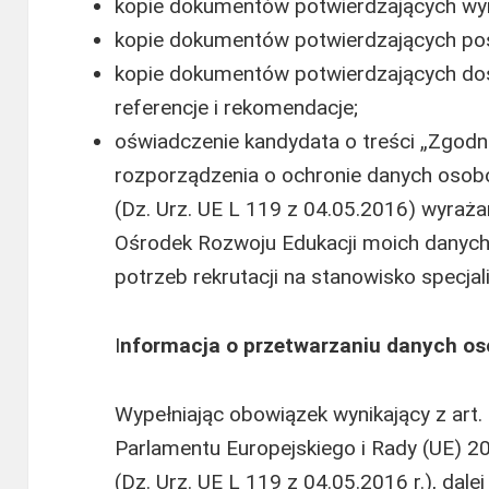
kopie dokumentów potwierdzających wy
kopie dokumentów potwierdzających posi
kopie dokumentów potwierdzających d
referencje i rekomendacje;
oświadczenie kandydata o treści „Zgodnie
rozporządzenia o ochronie danych osobo
(Dz. Urz. UE L 119 z 04.05.2016) wyraż
Ośrodek Rozwoju Edukacji moich danyc
potrzeb rekrutacji na stanowisko specjal
I
nformacja o przetwarzaniu danych o
Wypełniając obowiązek wynikający z art.
Parlamentu Europejskiego i Rady (UE) 20
(Dz. Urz. UE L 119 z 04.05.2016 r.), da