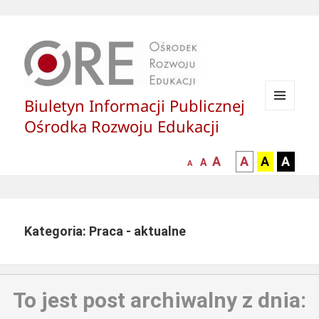
Biuletyn Informacji Publicznej
MENU
Ośrodka Rozwoju Edukacji
I
WIDGETY
większa-
kontrast
kontrast
kontras
A
A
A
A
mniejsza
normalna
A
A
czcionka
czarny
czarny
żółty
czcionka
czcionka
tekst
tekst
tekst
na
na
na
białym
zółtym
czarny
Kategoria: Praca - aktualne
tle
tle
tle
To jest post archiwalny z dnia: