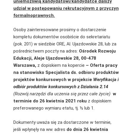
uniemożliwią kandydatowi/kandydatce dalszy
udział w postępowaniu rekrutacyjnym z przyczyn
formalnoprawnych.
Osoby zainteresowane prosimy o dostarczenie
kompletu dokumentów osobiście do sekretariatu
(pok. 201) w siedzibie ORE, Al. Ujazdowskie 28, lub za
pośrednictwem poczty na adres:
Ośrodek Rozwoju
Edukacji, Aleje Ujazdowskie 28, 00-478
Warszawa,
z dopiskiem na kopercie
–
Oferta pracy
na stanowisko Specjalista ds. odbioru produktów
projektów konkursowych w projekcie
Weryfikacja i
odbiór produktów konkursowych z Działania 2.14
(Rozwój narzędzi dla uczenia się przez całe życie)
w
terminie do 26 kwietnia 2021 roku
z dopiskiem
preferowanego wymiaru etatu, tj. ½ lub 1.
Dokumenty uważa się za dostarczone w terminie,
jeśli wpłynęły na ww. adres
do dnia 26 kwietnia