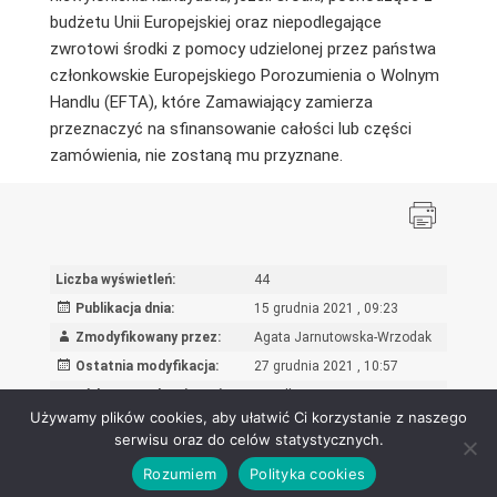
budżetu Unii Europejskiej oraz niepodlegające
zwrotowi środki z pomocy udzielonej przez państwa
członkowskie Europejskiego Porozumienia o Wolnym
Handlu (EFTA), które Zamawiający zamierza
przeznaczyć na sfinansowanie całości lub części
zamówienia, nie zostaną mu przyznane.
Liczba wyświetleń:
44
Publikacja dnia:
15 grudnia 2021 , 09:23
Zmodyfikowany przez:
Agata Jarnutowska-Wrzodak
Ostatnia modyfikacja:
27 grudnia 2021 , 10:57
Powód wprowadzenia zmian:
Przedłużenie terminu
Używamy plików cookies, aby ułatwić Ci korzystanie z naszego
serwisu oraz do celów statystycznych.
Rozumiem
Polityka cookies
Ośrodek Rozwoju Edukacji - Biuletyn Informacji Publicznej 2026