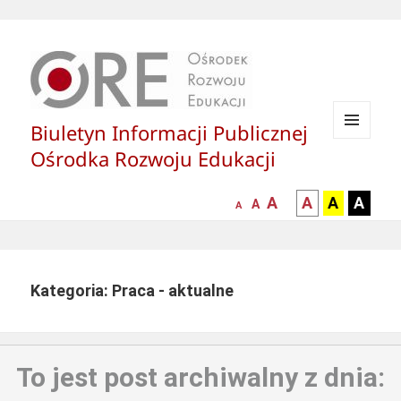
Biuletyn Informacji Publicznej
MENU
Ośrodka Rozwoju Edukacji
I
WIDGETY
większa-
kontrast
kontrast
kontras
A
A
A
A
mniejsza
normalna
A
A
czcionka
czarny
czarny
żółty
czcionka
czcionka
tekst
tekst
tekst
na
na
na
białym
zółtym
czarny
Kategoria: Praca - aktualne
tle
tle
tle
To jest post archiwalny z dnia: