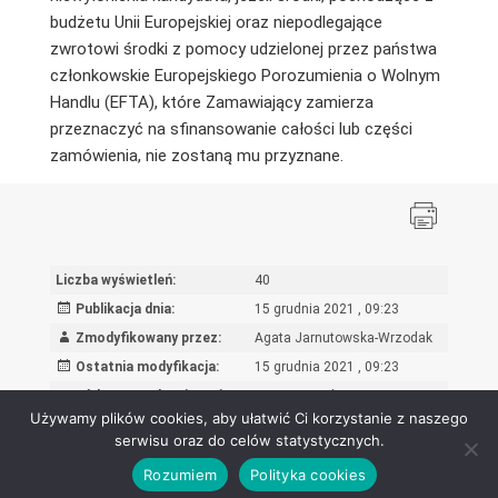
budżetu Unii Europejskiej oraz niepodlegające
zwrotowi środki z pomocy udzielonej przez państwa
członkowskie Europejskiego Porozumienia o Wolnym
Handlu (EFTA), które Zamawiający zamierza
przeznaczyć na sfinansowanie całości lub części
zamówienia, nie zostaną mu przyznane.
Liczba wyświetleń:
40
Publikacja dnia:
15 grudnia 2021 , 09:23
Zmodyfikowany przez:
Agata Jarnutowska-Wrzodak
Ostatnia modyfikacja:
15 grudnia 2021 , 09:23
Powód wprowadzenia zmian:
wpis oryginalny
Używamy plików cookies, aby ułatwić Ci korzystanie z naszego
serwisu oraz do celów statystycznych.
Rozumiem
Polityka cookies
Ośrodek Rozwoju Edukacji - Biuletyn Informacji Publicznej 2026