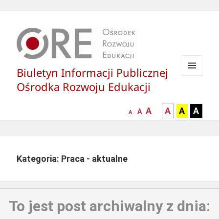
Biuletyn Informacji Publicznej
MENU
Ośrodka Rozwoju Edukacji
I
WIDGETY
większa-
kontrast
kontrast
kontras
A
A
A
A
mniejsza
normalna
A
A
czcionka
czarny
czarny
żółty
czcionka
czcionka
tekst
tekst
tekst
na
na
na
białym
zółtym
czarny
Kategoria: Praca - aktualne
tle
tle
tle
To jest post archiwalny z dnia: