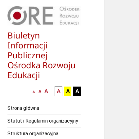
Biuletyn
Informacji
Publicznej
Ośrodka Rozwoju
Edukacji
większa-
kontrast
kontrast
kontrast
A
A
A
A
mniejsza
normalna
A
A
czcionka
czarny
czarny
żółty
czcionka
czcionka
tekst
tekst
tekst
Strona główna
na
na
na
białym
zółtym
czarnym
Statut i Regulamin organizacyjny
tle
tle
tle
Struktura organizacyjna