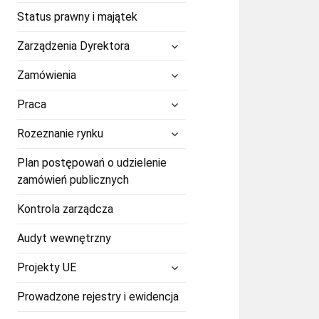
Status prawny i majątek
rozwiń
Zarządzenia Dyrektora
menu
potomne
rozwiń
Zamówienia
menu
potomne
rozwiń
Praca
menu
potomne
rozwiń
Rozeznanie rynku
menu
potomne
Plan postępowań o udzielenie
zamówień publicznych
Kontrola zarządcza
Audyt wewnętrzny
rozwiń
Projekty UE
menu
potomne
Prowadzone rejestry i ewidencja