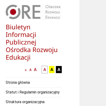
Biuletyn
Informacji
Publicznej
Ośrodka Rozwoju
Edukacji
większa-
kontrast
kontrast
kontrast
A
A
A
A
mniejsza
normalna
A
A
czcionka
czarny
czarny
żółty
czcionka
czcionka
tekst
tekst
tekst
Strona główna
na
na
na
białym
zółtym
czarnym
Statut i Regulamin organizacyjny
tle
tle
tle
Struktura organizacyjna