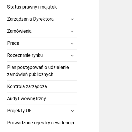
Status prawny i majątek
rozwiń
Zarządzenia Dyrektora
menu
potomne
rozwiń
Zamówienia
menu
potomne
rozwiń
Praca
menu
potomne
rozwiń
Rozeznanie rynku
menu
potomne
Plan postępowań o udzielenie
zamówień publicznych
Kontrola zarządcza
Audyt wewnętrzny
rozwiń
Projekty UE
menu
potomne
Prowadzone rejestry i ewidencja