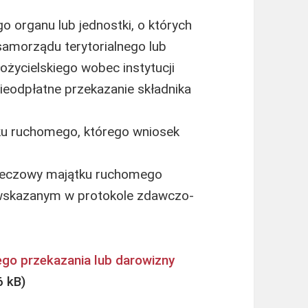
o organu lub jednostki, o których
amorządu terytorialnego lub
życielskiego wobec instytucji
ieodpłatne przekazanie składnika
ku ruchomego, którego wniosek
rzeczowy majątku ruchomego
u wskazanym w protokole zdawczo-
ego przekazania lub darowizny