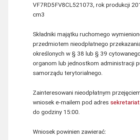
VF7RD5FV8CL521073, rok produkcji 2012
cm3
Składniki majątku ruchomego wymienio
przedmiotem nieodpłatnego przekazania
określonych w § 38 lub § 39 cytowaneg
organom lub jednostkom administracji p
samorządu terytorialnego.
Zainteresowani nieodpłatnym przejęciem
wniosek e-mailem pod adres
sekretaria
do godziny 15:00.
Wniosek powinien zawierać: