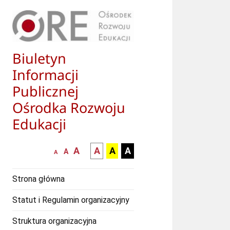
Biuletyn
Informacji
Publicznej
Ośrodka Rozwoju
Edukacji
większa-
kontrast
kontrast
kontrast
A
A
A
A
mniejsza
normalna
A
A
czcionka
czarny
czarny
żółty
czcionka
czcionka
tekst
tekst
tekst
Strona główna
na
na
na
białym
zółtym
czarnym
Statut i Regulamin organizacyjny
tle
tle
tle
Struktura organizacyjna