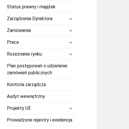
Status prawny i majątek
rozwiń
Zarządzenia Dyrektora
menu
potomne
rozwiń
Zamówienia
menu
potomne
rozwiń
Praca
menu
potomne
rozwiń
Rozeznanie rynku
menu
potomne
Plan postępowań o udzielenie
zamówień publicznych
Kontrola zarządcza
Audyt wewnętrzny
rozwiń
Projekty UE
menu
potomne
Prowadzone rejestry i ewidencja