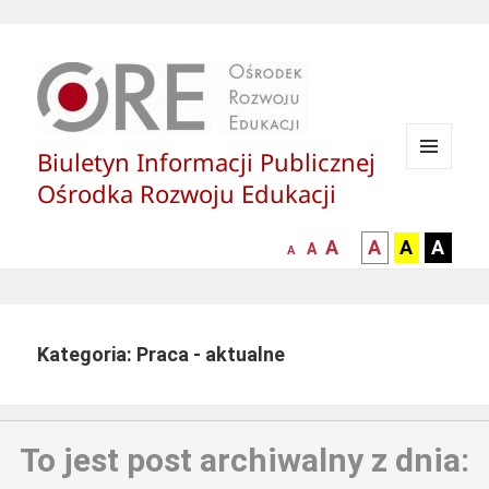
Biuletyn Informacji Publicznej
MENU
Ośrodka Rozwoju Edukacji
I
WIDGETY
większa-
kontrast
kontrast
kontras
A
A
A
A
mniejsza
normalna
A
A
czcionka
czarny
czarny
żółty
czcionka
czcionka
tekst
tekst
tekst
na
na
na
białym
zółtym
czarny
Kategoria: Praca - aktualne
tle
tle
tle
To jest post archiwalny z dnia: