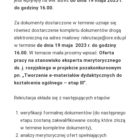
jeśli wpłynęły na ww. adres
do dnia
19
maja 2023 r.
do godziny 16.00.
Za dokumenty dostarczone w terminie uznaje się
również dostarczenie kompletu dokumentów drogą
elektroniczną na adres mailowy: rekrutacje@ore.edu.pl
w terminie
do dnia 19
maja
2023
r. do godziny
16.00.
W temacie maila prosimy wpisać:
Oferta
pracy na stanowisko eksperta merytorycznego
ds. j. rosyjskiego w projekcie pozakonkursowym
pn. „Tworzenie e-materiałów dydaktycznych do
kształcenia ogólnego – etap III”.
Rekrutacja składa się z następujących etapów:
weryfikacji formalnej dokumentów (do następnego
etapu zostaną zakwalifikowane osoby, które złożą
w terminie kompletne dokumenty),
analizy merytorycznej ofert spełniających