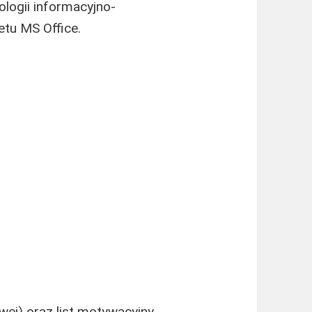
logii informacyjno-
tu MS Office.
ej) oraz list motywacyjny,