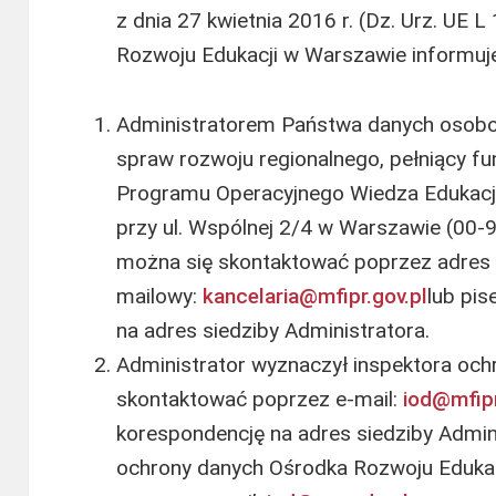
z dnia 27 kwietnia 2016 r. (Dz. Urz. UE 
Rozwoju Edukacji w Warszawie informuje,
Administratorem Państwa danych osobow
spraw rozwoju regionalnego, pełniący fun
Programu Operacyjnego Wiedza Edukacj
przy ul. Wspólnej 2/4 w Warszawie (00-
można się skontaktować poprzez adres 
mailowy:
kancelaria@mfipr.gov.pl
lub pi
na adres siedziby Administratora.
Administrator wyznaczył inspektora och
skontaktować poprzez e-mail:
iod@mfipr
korespondencję na adres siedziby Admin
ochrony danych Ośrodka Rozwoju Edukac