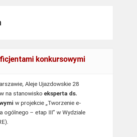
m
eficjentami konkursowymi
rszawie, Aleje Ujazdowskie 28
ów na stanowisko
eksperta ds.
sowymi
w projekcie „Tworzenie e-
 ogólnego – etap III” w Wydziale
RE).