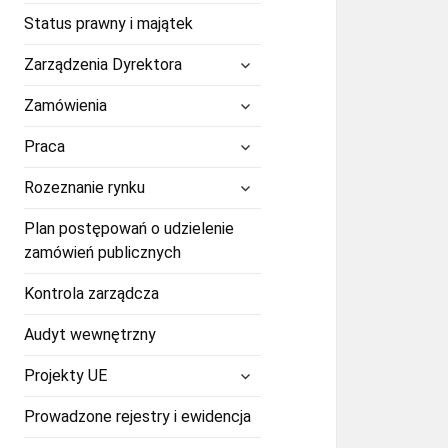
Status prawny i majątek
rozwiń
Zarządzenia Dyrektora
menu
potomne
rozwiń
Zamówienia
menu
potomne
rozwiń
Praca
menu
potomne
rozwiń
Rozeznanie rynku
menu
potomne
Plan postępowań o udzielenie
zamówień publicznych
Kontrola zarządcza
Audyt wewnętrzny
rozwiń
Projekty UE
menu
potomne
Prowadzone rejestry i ewidencja