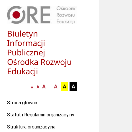
Biuletyn
Informacji
Publicznej
Ośrodka Rozwoju
Edukacji
większa-
kontrast
kontrast
kontrast
A
A
A
A
mniejsza
normalna
A
A
czcionka
czarny
czarny
żółty
czcionka
czcionka
tekst
tekst
tekst
Strona główna
na
na
na
białym
zółtym
czarnym
Statut i Regulamin organizacyjny
tle
tle
tle
Struktura organizacyjna