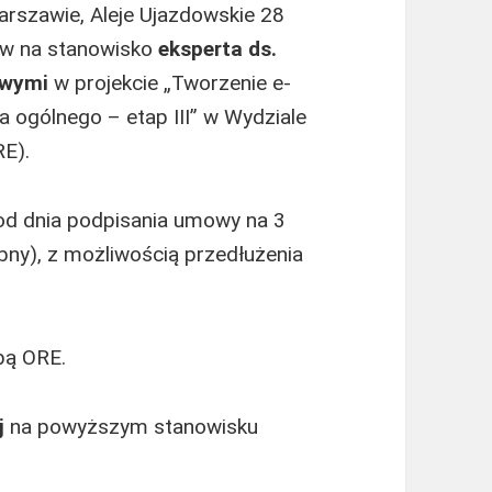
rszawie, Aleje Ujazdowskie 28
ów na stanowisko
eksperta ds.
sowymi
w projekcie „Tworzenie e-
 ogólnego – etap III” w Wydziale
RE).
 od dnia podpisania umowy na 3
ny), z możliwością przedłużenia
bą ORE.
j
na powyższym stanowisku