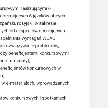
kursowymi realizującymi 6
obejmujących 6 języków obcych:
szpański, rosyjski, w zakresie
nych od ekspertów oceniających
i spełniania wymagań WCAG
ne rozwiązywanie problemów,
ędzy beneficjentami konkursowymi
i e-materiały);
beneficjentów konkursowych w
h;
an w e-materiałach, wprowadzanych
entów konkursowych i spotkaniach