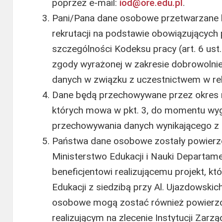
poprzez e-mail:
iod@ore.edu.pl
.
Pani/Pana dane osobowe przetwarzane 
rekrutacji na podstawie obowiązujących
szczególności Kodeksu pracy (art. 6 ust.
zgody wyrażonej w zakresie dobrowolni
danych w związku z uczestnictwem w rekrut
Dane będą przechowywane przez okres ni
których mowa w pkt. 3, do momentu wy
przechowywania danych wynikającego z
Państwa dane osobowe zostały powierzo
Ministerstwo Edukacji i Nauki Departam
beneficjentowi realizującemu projekt, k
Edukacji z siedzibą przy Al. Ujazdowski
osobowe mogą zostać również powierzo
realizującym na zlecenie Instytucji Zarzą