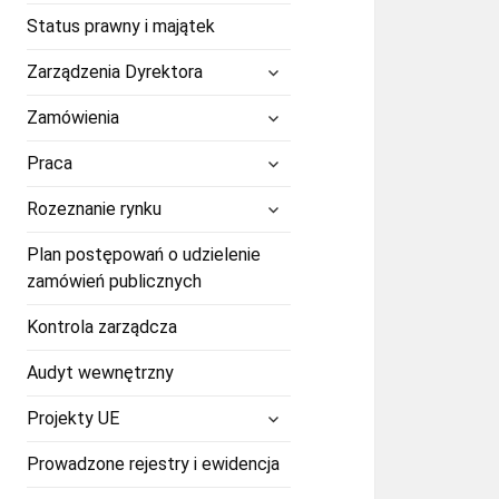
Status prawny i majątek
rozwiń
Zarządzenia Dyrektora
menu
potomne
rozwiń
Zamówienia
menu
potomne
rozwiń
Praca
menu
potomne
rozwiń
Rozeznanie rynku
menu
potomne
Plan postępowań o udzielenie
zamówień publicznych
Kontrola zarządcza
Audyt wewnętrzny
rozwiń
Projekty UE
menu
potomne
Prowadzone rejestry i ewidencja