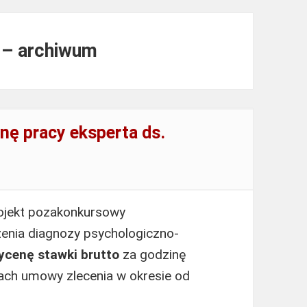
u – archiwum
nę pracy eksperta ds.
rojekt pozakonkursowy
enia diagnozy psychologiczno-
ycenę stawki brutto
za godzinę
ch umowy zlecenia w okresie od