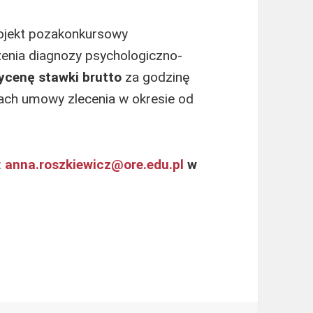
rojekt pozakonkursowy
enia diagnozy psychologiczno-
ycenę stawki brutto
za godzinę
ch umowy zlecenia w okresie od
:
anna.roszkiewicz@ore.edu.pl
w