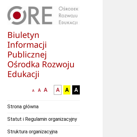
Biuletyn
Informacji
Publicznej
Ośrodka Rozwoju
Edukacji
większa-
kontrast
kontrast
kontrast
A
A
A
A
mniejsza
normalna
A
A
czcionka
czarny
czarny
żółty
czcionka
czcionka
tekst
tekst
tekst
Strona główna
na
na
na
białym
zółtym
czarnym
Statut i Regulamin organizacyjny
tle
tle
tle
Struktura organizacyjna