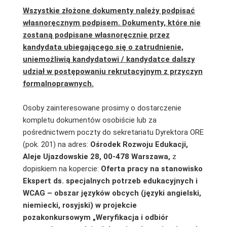
Wszystkie złożone dokumenty należy podpisać
własnoręcznym podpisem. Dokumenty, które nie
zostaną podpisane własnoręcznie przez
kandydata ubiegającego się o zatrudnienie,
uniemożliwią kandydatowi / kandydatce dalszy
udział w postępowaniu rekrutacyjnym z przyczyn
formalnoprawnych.
Osoby zainteresowane prosimy o dostarczenie
kompletu dokumentów osobiście lub za
pośrednictwem poczty do sekretariatu Dyrektora ORE
(pok. 201) na adres:
Ośrodek Rozwoju Edukacji,
Aleje Ujazdowskie 28, 00-478 Warszawa,
z
dopiskiem na kopercie:
Oferta pracy na stanowisko
Ekspert ds. specjalnych potrzeb edukacyjnych i
WCAG – obszar języków obcych (języki angielski,
niemiecki, rosyjski) w projekcie
pozakonkursowym „Weryfikacja i odbiór